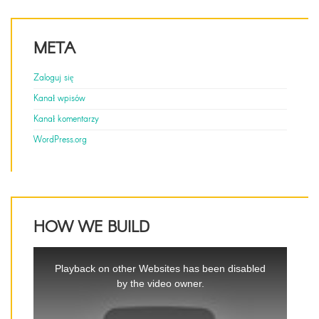
META
Zaloguj się
Kanał wpisów
Kanał komentarzy
WordPress.org
HOW WE BUILD
This
is
Playback on other Websites has been disabled
a
by the video owner.
modal
window.