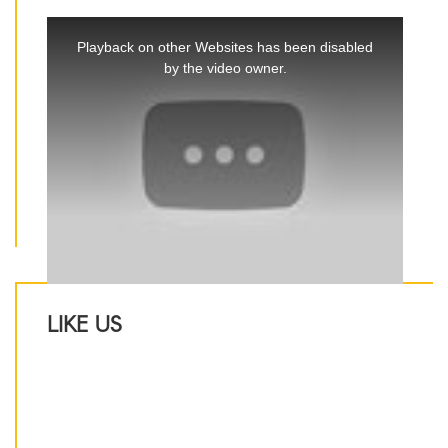
This
is
Playback on other Websites has been disabled
a
by the video owner.
modal
window.
LIKE US
IJ Luxury Design Sp. z o.o.
ul. Grunwaldzka 72
80-267 Gdańsk