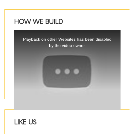
HOW WE BUILD
This
is
Playback on other Websites has been disabled
a
by the video owner.
modal
window.
LIKE US