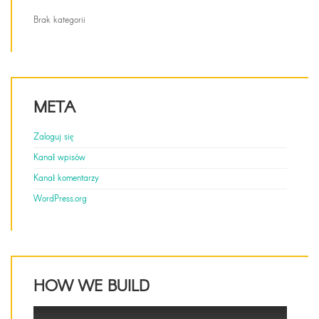
Brak kategorii
META
Zaloguj się
Kanał wpisów
Kanał komentarzy
WordPress.org
HOW WE BUILD
This