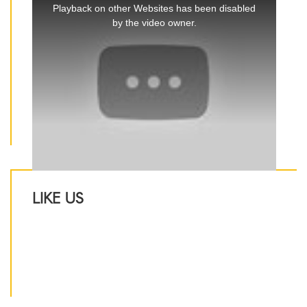
is
Playback on other Websites has been disabled
a
by the video owner.
modal
window.
LIKE US
IJ Luxury Design Sp. z o.o.
ul. Grunwaldzka 72
80-267 Gdańsk
NIP 5842727426