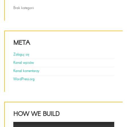
Brak kategorii
META
Zaloguj się
Kanał wpisów
Kanał komentarzy
WordPress.org
HOW WE BUILD
This