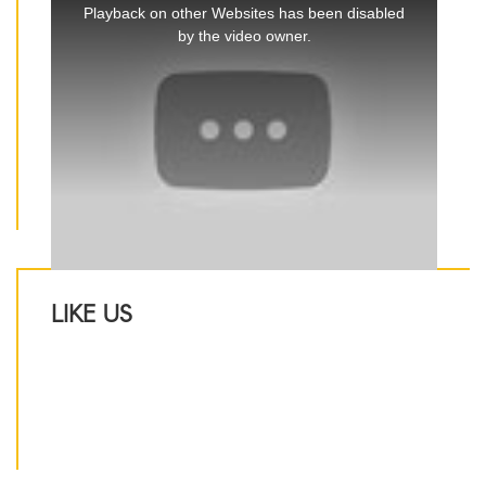
is
Playback on other Websites has been disabled
a
by the video owner.
modal
window.
LIKE US
IJ Luxury Design Sp. z o.o.
ul. Grunwaldzka 72
80-267 Gdańsk
NIP 5842727426