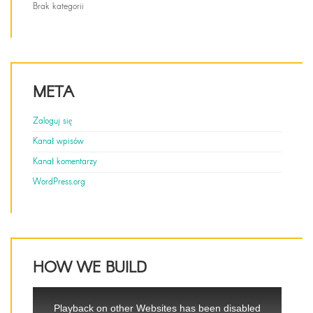
Brak kategorii
META
Zaloguj się
Kanał wpisów
Kanał komentarzy
WordPress.org
HOW WE BUILD
This
is
Playback on other Websites has been disabled