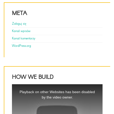
META
Zaloguj się
Kanał wpisów
Kanał komentarzy
WordPress.org
HOW WE BUILD
This
is
Playback on other Websites has been disabled
a
by the video owner.
modal
window.