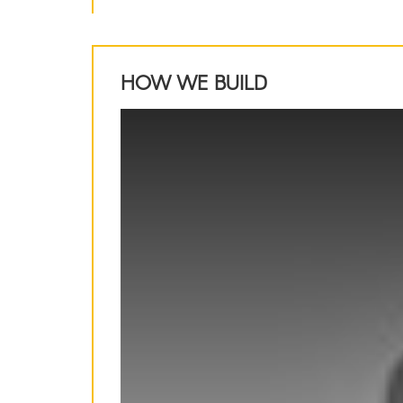
HOW WE BUILD
This
is
a
modal
window.