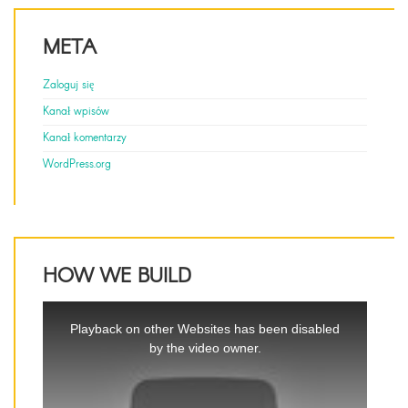
META
Zaloguj się
Kanał wpisów
Kanał komentarzy
WordPress.org
HOW WE BUILD
This
is
Playback on other Websites has been disabled
a
by the video owner.
modal
window.