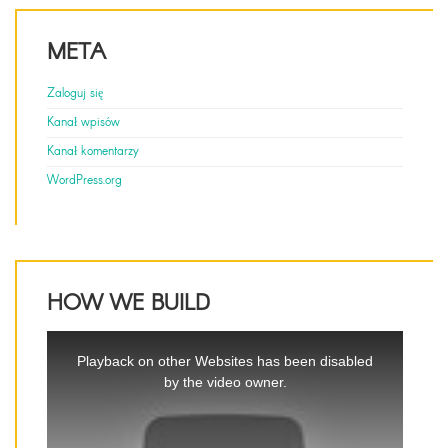
META
Zaloguj się
Kanał wpisów
Kanał komentarzy
WordPress.org
HOW WE BUILD
This
is
Playback on other Websites has been disabled
a
by the video owner.
modal
window.