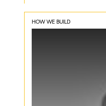
HOW WE BUILD
This
is
a
modal
window.