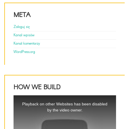
META
Zaloguj się
Kanał wpisów
Kanał komentarzy
WordPress.org
HOW WE BUILD
This
is
Playback on other Websites has been disabled
a
by the video owner.
modal
window.