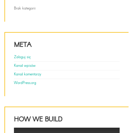
Brak kategorii
META
Zaloguj się
Kanał wpisów
Kanał komentarzy
WordPress.org
HOW WE BUILD
This