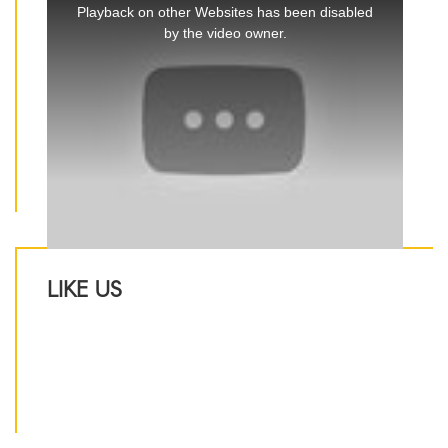
is
Playback on other Websites has been disabled
a
by the video owner.
modal
window.
LIKE US
IJ Luxury Design Sp. z o.o.
ul. Grunwaldzka 72
80-267 Gdańsk
NIP 5842727426